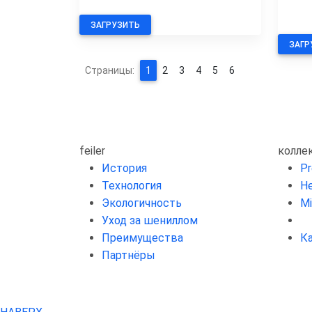
ЗАГРУЗИТЬ
ЗАГР
Страницы:
1
2
3
4
5
6
feiler
колле
История
P
Технология
He
Экологичность
Mi
Уход за шениллом
Преимущества
К
Партнёры