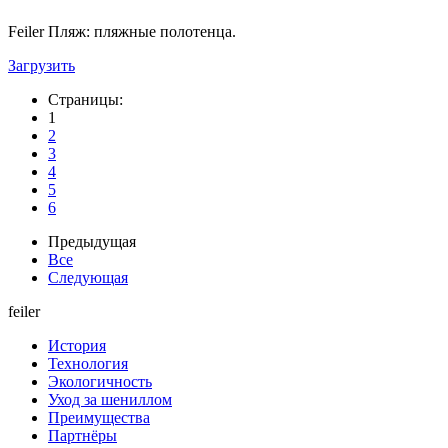
Feiler Пляж: пляжные полотенца.
Загрузить
Страницы:
1
2
3
4
5
6
Предыдущая
Все
Следующая
feiler
История
Технология
Экологичность
Уход за шениллом
Преимущества
Партнёры