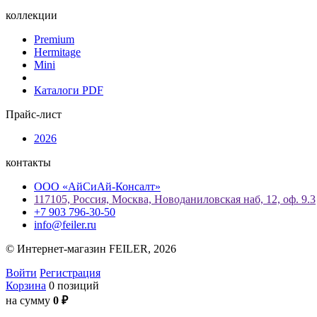
коллекции
Premium
Hermitage
Mini
Каталоги PDF
Прайс-лист
2026
контакты
ООО «АйСиАй-Консалт»
117105, Россия, Москва, Новоданиловская наб, 12, оф. 9.3
+7 903 796-30-50
info@feiler.ru
© Интернет-магазин FEILER, 2026
Войти
Регистрация
Корзина
0 позиций
на сумму
0 ₽