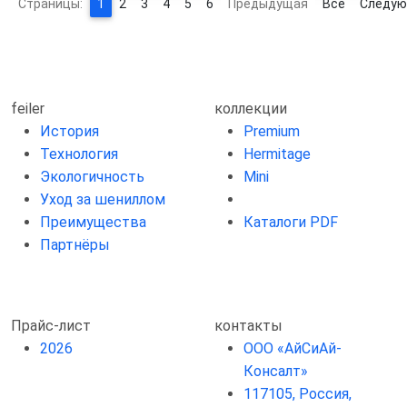
Страницы:
1
2
3
4
5
6
Предыдущая
Все
Следу
feiler
коллекции
История
Premium
Технология
Hermitage
Экологичность
Mini
Уход за шениллом
Преимущества
Каталоги PDF
Партнёры
Прайс-лист
контакты
2026
ООО «АйСиАй-
Консалт»
117105, Россия,