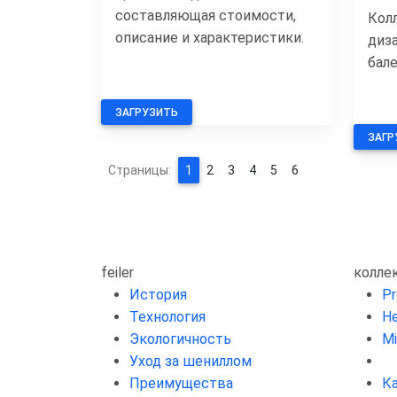
составляющая стоимости,
Кол
описание и характеристики.
диз
бал
ЗАГРУЗИТЬ
ЗАГР
Страницы:
1
2
3
4
5
6
feiler
колле
История
P
Технология
He
Экологичность
Mi
Уход за шениллом
Преимущества
К