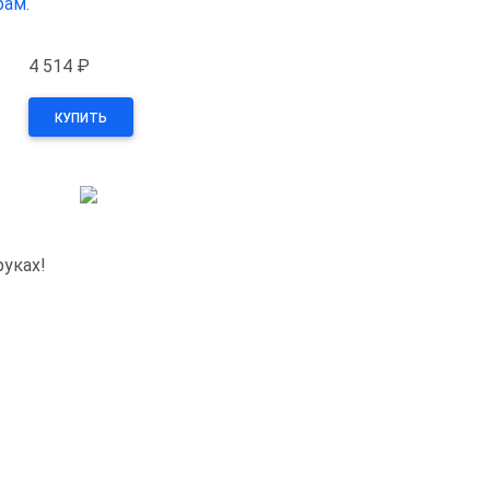
рам.
4 514 ₽
КУПИТЬ
руках!