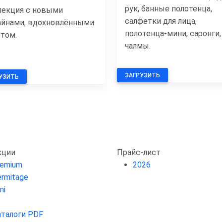
рук, банные полотенца,
лекция с новыми
салфетки для лица,
айнами, вдохновлёнными
полотенца-мини, саронги,
етом.
чалмы.
ЗАГРУЗИТЬ
УЗИТЬ
кции
Прайс-лист
remium
2026
rmitage
ni
аталоги PDF